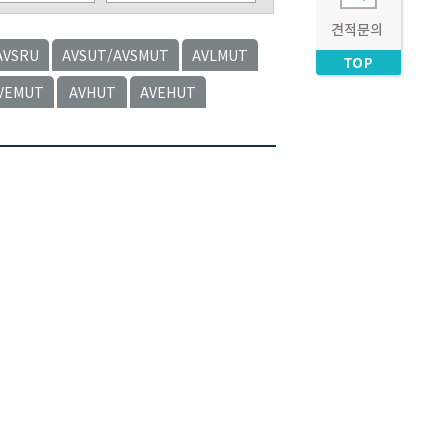
AVSRU
AVSUT/AVSMUT
AVLMUT
VEMUT
AVHUT
AVEHUT