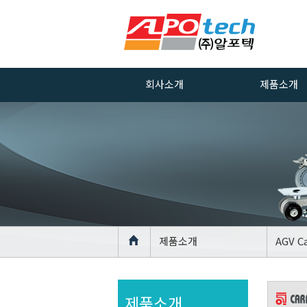
회사소개
제품소개
인사말
ALUMINUM
PROFILE
회사연혁
ACCESSORIES
경영방침
ALUMINUM
PROFILE CAST
품질방침
ALUMINUM
인증서
PROFILE
장비
LEVELLING FO
제품소개
AGV C
위치안내
AGV Caster
CASTER
제품소개
LEVELLING FO