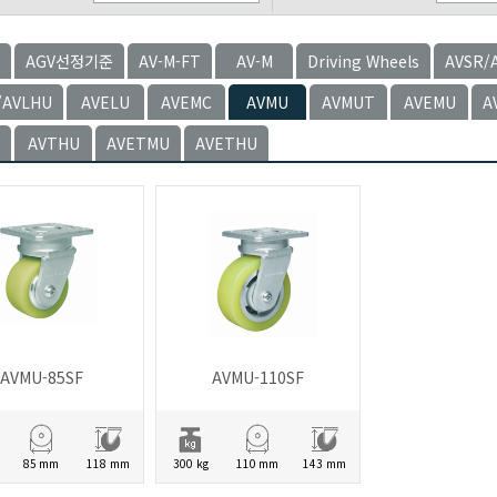
AGV선정기준
AV-M-FT
AV-M
Driving Wheels
AVSR/
/AVLHU
AVELU
AVEMC
AVMU
AVMUT
AVEMU
A
AVTHU
AVETMU
AVETHU
AVMU-85SF
AVMU-110SF
85 mm
118 mm
300 kg
110 mm
143 mm