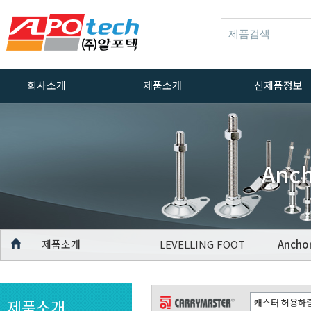
회사소개
제품소개
신제품정보
인사말
ALUMINUM
신제품정보
PROFILE
회사연혁
ACCESSORIES
Anch
경영방침
ALUMINUM
PROFILE CASTER
품질방침
ALUMINUM
인증서
PROFILE
장비
LEVELLING FOOT
제품소개
LEVELLING FOOT
Anchor
위치안내
AGV Caster
CASTER
제품소개
LEVELLING FOOT