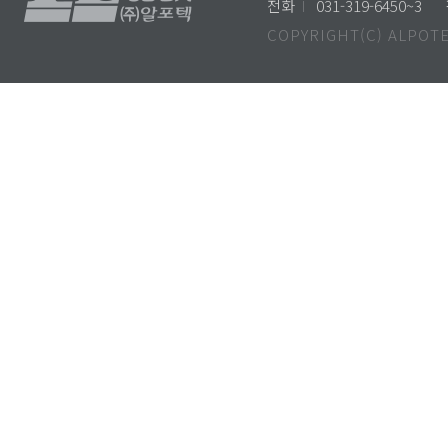
전화
I
031-319-6450~3
COPYRIGHT(C) ALPOTE