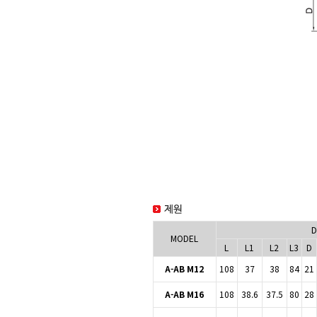
D
MODEL
L
L1
L2
L3
D
A-AB M12
108
37
38
84
21
A-AB M16
108
38.6
37.5
80
28