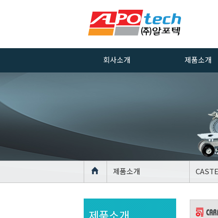
회사소개
제품소개
인사말
ALUMINUM
PROFILE
회사연혁
ACCESSORIES
경영방침
ALUMINUM
PROFILE CAST
품질방침
ALUMINUM
인증서
PROFILE
장비
LEVELLING FO
제품소개
CAST
위치안내
AGV Caster
CASTER
제품소개
LEVELLING FO