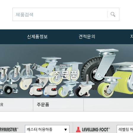
신제품정보
견적문의
신제품정보
문의하기
자료실
주문품
ER
OT
ER
주문품
OT