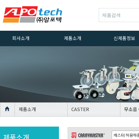
회사소개
제품소개
신제품정보
인사말
ALUMINUM
신제품정보
PROFILE
회사연혁
ACCESSORIES
무소
경영방침
ALUMINUM
PROFILE CASTER
품질방침
ALUMINUM
인증서
PROFILE
장비
LEVELLING FOOT
제품소개
CASTER
무소음 C
위치안내
AGV Caster
CASTER
제품소개
LEVELLING FOOT