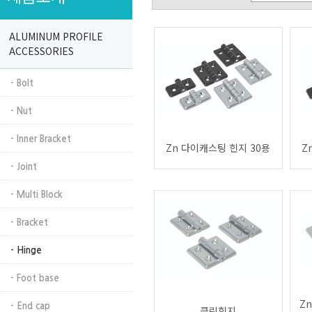
ALUMINUM PROFILE
ACCESSORIES
- Bolt
- Nut
- Inner Bracket
Zn 다이캐스팅 힌지 30용
Z
- Joint
- Multi Block
- Bracket
- Hinge
- Foot base
Z
- End cap
클린힌지