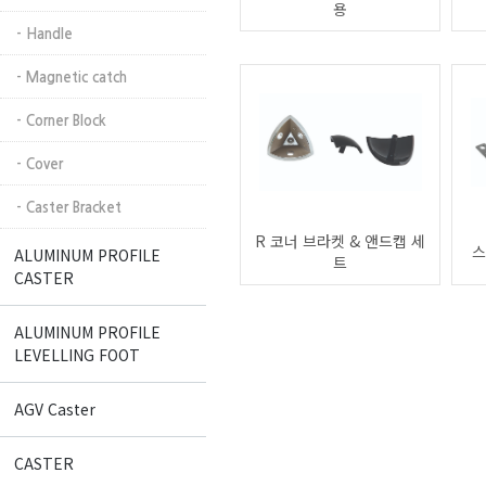
용
- Handle
- Magnetic catch
- Corner Block
- Cover
- Caster Bracket
R 코너 브라켓 & 앤드캡 세
스
ALUMINUM PROFILE
트
CASTER
ALUMINUM PROFILE
LEVELLING FOOT
AGV Caster
CASTER