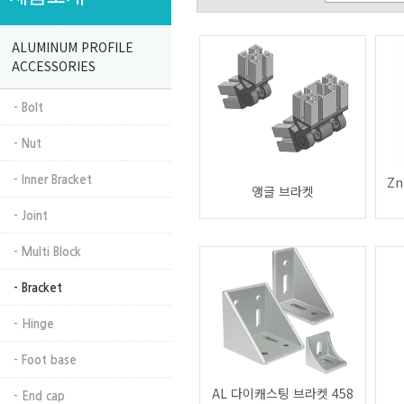
ALUMINUM PROFILE
ACCESSORIES
- Bolt
- Nut
Z
- Inner Bracket
앵글 브라켓
- Joint
- Multi Block
- Bracket
- Hinge
- Foot base
AL 다이캐스팅 브라켓 458
- End cap